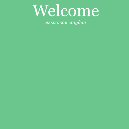
Преподаватели студии
Имеют дипломы о высшем лингвистическом и
педагогическом образовании