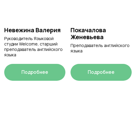
Чернова Марина
Резникова Полина
Преподаватель английского
Преподаватель английского
языка
языка
Подробнее
Подробнее
Абайева Даяна
Джавадян Мариам
Преподаватель английского
Преподаватель английского
языка
языка
Подробнее
Подробнее