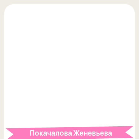
Резникова Полина
Преподаватель английского
«Для меня Welcome - это про единство
взглядов и целей, слова и дела. Но,
самое главное...»
Читать историю Полины