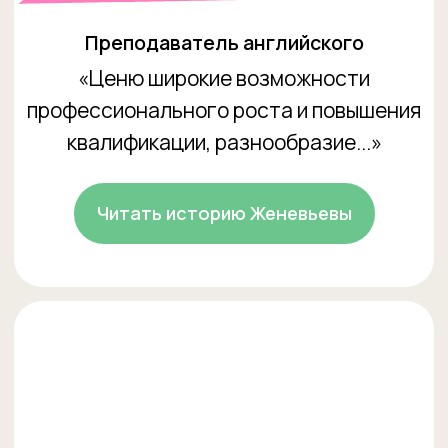
Марина Палаткина
Анастасия Рекало
Менеджеры по заботе о клиентах
«Мне нравится коллектив: в первый же
день я почувствовала себя так, будто