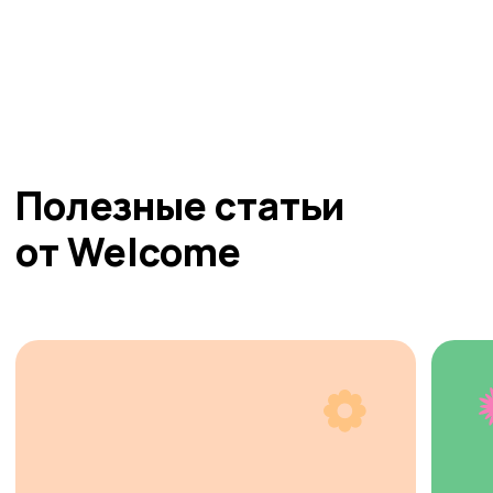
Аудио в Яндекс.Алисе
Политика конфиденциальности
Договор оферта
Согласие на обработку персональных данных
Согласие на получение рассылки рекламно-
информационных материалов
© Все права защищены. Языковая студия Welcome. 2026
ИП Невежина Валерия Васильевна. ИНН: 343703681874
Государственная
лицензия
Разработка сайта: Софина Мария