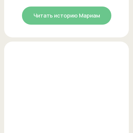
5 типичных ошибок родителей
Welcome: Как препода
при изучении английского языка
английского построила
и сеть франшиз
Читать
Читать