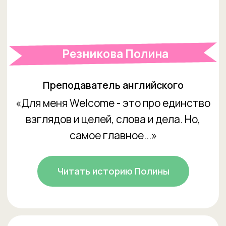
Ростов-на-Дону
контакты
формы заявок для родителей
info.rostov-nd@studiowelcome.ru
Адреса
Экорайон "Вересаево", ул. Берберовская, 22,
строение 1, свободный вход на территорию (рядом
с магазином канцтоваров)
8 (863) 320-37-72
Улица Подвойского, 58/85, этаж 2, офис 202-203
8 (993) 445-35-31