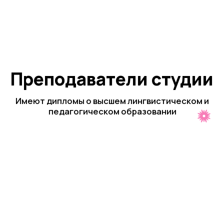
Невежина Валерия
Покачалова
Женевьева
Руководитель Языковой
студии Welcome, старший
Преподаватель английского
преподаватель английского
языка
языка
Подробнее
Подробнее