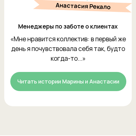
Наши центры
Города
О welcome
Присоединиться к сети
Преподаватели
Welcome
Отзывы
Вакансии
Обучение
Контакты
Обучение школьников
Контакты
Обучение дошкольников
8 (863) 320-37-72
Британская школа
info.rostov-
Welcome Exams
nd@studiowelcome.ru
Тестирование знаний
Социальные сети
Летний клуб в Вересаево
Вконтакте
Летний клуб в Красном
Аксае