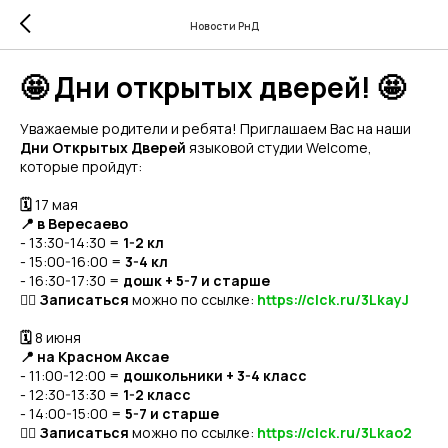
Новости РнД
🤩 Дни открытых дверей! 🤩
Уважаемые родители и ребята! Приглашаем Вас на наши
Дни Открытых Дверей
языковой студии Welcome,
которые пройдут:
🗓
17 мая
📍 в Вересаево
- 13:30-14:30 =
1-2 кл
- 15:00-16:00 =
3-4 кл
- 16:30-17:30 =
дошк + 5-7 и старше
👉🏻
Записаться
можно по ссылке:
https://clck.ru/3LkayJ
🗓
8 июня
📍 на
Красном Аксае
- 11:00-12:00 =
дошкольники + 3-4 класс
- 12:30-13:30 =
1-2 класс
- 14:00-15:00 =
5-7 и старше
👉🏻
Записаться
можно по ссылке:
https://clck.ru/3Lkao2