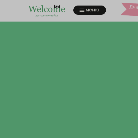
Дни
меню